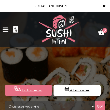
×
RESTAURANT OUVERT
0
ACCUEIL
LA CARTE
VOTRE COMPTE
NOTRE RESTAURANT
En Livraison
A Emporter
VOS AVIS
Go!
MENTIONS LÉGALES