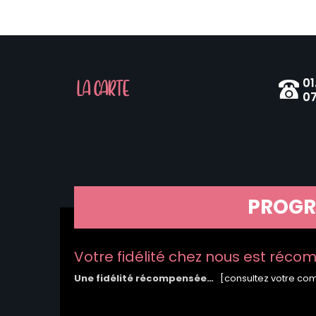
01
LA CARTE
07
PROGR
Votre fidélité chez nous est réc
Une fidélité récompensée…
[consultez votre co