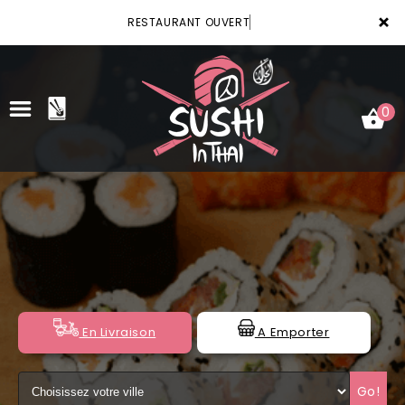
×
RESTAURANT OUVERT
0
ACCUEIL
LA CARTE
VOTRE COMPTE
NOTRE RESTAURANT
En Livraison
A Emporter
VOS AVIS
Go!
MENTIONS LÉGALES