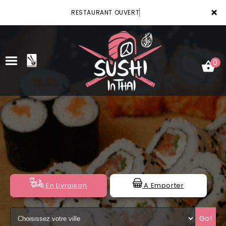
×
RESTAURANT OUVERT
0
ACCUEIL
LA CARTE
VOTRE COMPTE
NOTRE RESTAURANT
En Livraison
A Emporter
VOS AVIS
Go!
MENTIONS LÉGALES