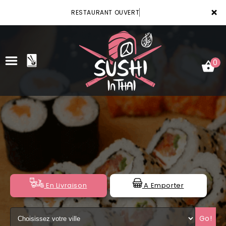
×
RESTAURANT OUVERT
0
ACCUEIL
LA CARTE
VOTRE COMPTE
NOTRE RESTAURANT
En Livraison
A Emporter
VOS AVIS
Go!
MENTIONS LÉGALES