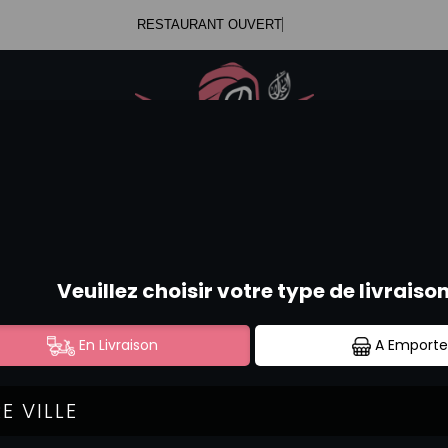
RESTAURANT
.47.99.23.34
Se c
.52.58.44.12
SUSHI