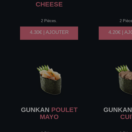
CHEESE
2 Pièces.
2 Pièc
4.30€ | AJOUTER
4.20€ | A
GUNKAN
POULET
GUNKA
MAYO
CUI