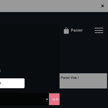
×
×
onnecter / S'inscrire
Panier
Panier Vide !