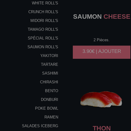
WHITE ROLL'S
CRUNCH ROLL'S
SAUMON
CHEESE
MIDORI ROLL'S
TAMAGO ROLL'S
SPÉCIAL ROLL'S
2 Pièces.
SAUMON ROLL'S
3.90€ | AJOUTER
YAKITORI
TARTARE
SASHIMI
CHIRASHI
BENTO
DONBURI
POKE BOWL
RAMEN
SALADES ICEBERG
THON