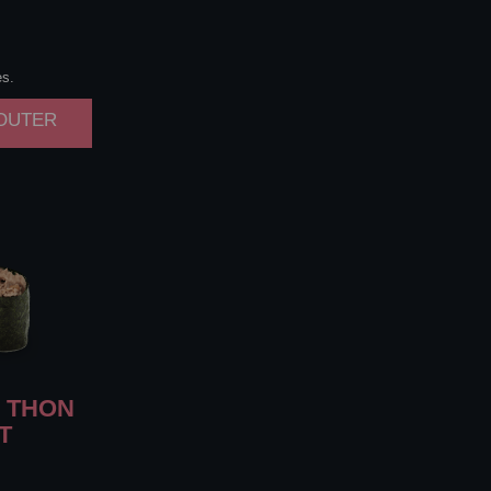
es.
JOUTER
N
THON
T