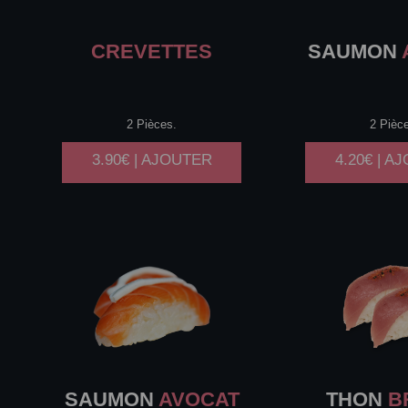
CREVETTES
SAUMON
2 Pièces.
2 Pièc
3.90€ | AJOUTER
4.20€ | A
SAUMON
AVOCAT
THON
B