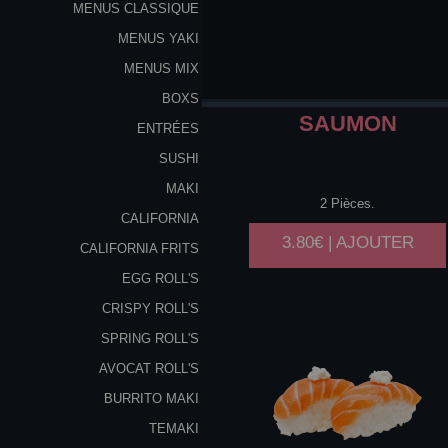
MENUS CLASSIQUE
MENUS YAKI
MENUS MIX
BOXS
SAUMON
ENTRÉES
SUSHI
MAKI
2 Pièces.
CALIFORNIA
3.80€ | AJOUTER
CALIFORNIA FRITS
EGG ROLL'S
CRISPY ROLL'S
SPRING ROLL'S
AVOCAT ROLL'S
BURRITO MAKI
TEMAKI