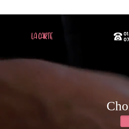
01
LA CARTE
07
Choi