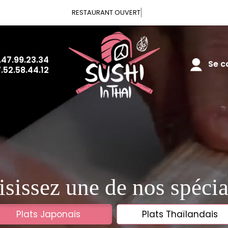
RESTAURA
.47.99.23.34
Se co
.52.58.44.12
sissez une de nos spécia
Plats Japonais
Plats Thaïlandais