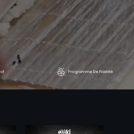
ect
Programme De Fidélité
COMMANDER
COMMAND
MAKI