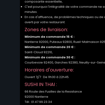
composante essentielle,
C'est pourquoi l'intégralité de votre commande ne se
minutes.
En cas d'affluence, de problèmes techniques ou de co
averti par votre restaurant.
Zones de livraison:
Minimum de commande 15 € :
Nanterre 92000, Puteaux 92800, Rueil-Malmaison 925
Minimum de commande 20 € :
Saint-Cloud 92210,
Minimum de commande 30 € :
Courbevoie 92400, Garches 92380, Neuilly-sur-Sein
Horaires d'ouverture:
Ouvert 7j/7 : De 11h30 à 22h45.
SUSHI IN THAI :
66 Route des Fusilles de la Resistance
92000 Nanterre
Tél.: 01.47.99.23.34