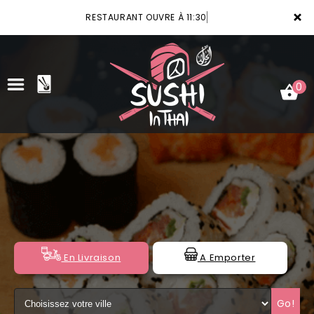
×
RESTAURANT OUVRE À 11:30
0
ACCUEIL
LA CARTE
VOTRE COMPTE
NOTRE RESTAURANT
En Livraison
A Emporter
VOS AVIS
Go!
MENTIONS LÉGALES