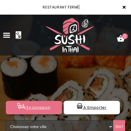
×
RESTAURANT FERMÉ
0
ACCUEIL
LA CARTE
VOTRE COMPTE
NOTRE RESTAURANT
En Livraison
A Emporter
VOS AVIS
Go!
MENTIONS LÉGALES