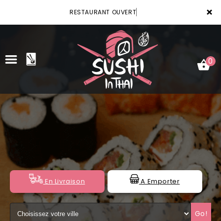
×
RESTAURANT OUVERT
0
ACCUEIL
LA CARTE
VOTRE COMPTE
NOTRE RESTAURANT
En Livraison
A Emporter
VOS AVIS
Go!
MENTIONS LÉGALES