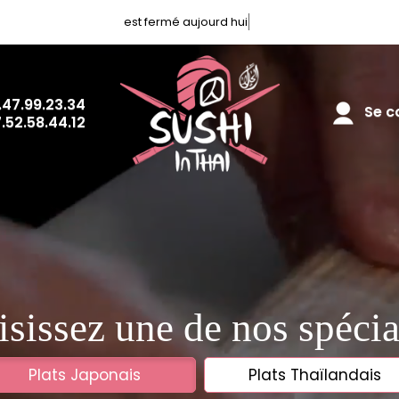
est fermé aujourd hui
.47.99.23.34
Se co
.52.58.44.12
sissez une de nos spécia
Plats Japonais
Plats Thaïlandais