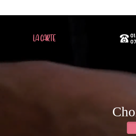
01
LA CARTE
07
Choi