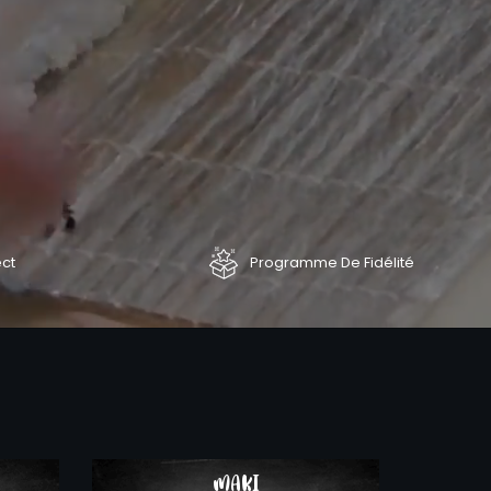
ect
Programme De Fidélité
COMMANDER
COMMAND
MAKI