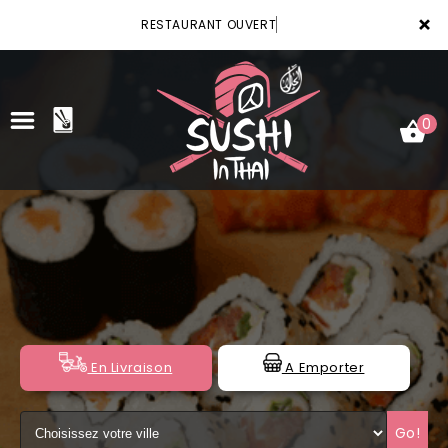
×
RESTAURANT OUVERT
0
ACCUEIL
LA CARTE
VOTRE COMPTE
NOTRE RESTAURANT
En Livraison
A Emporter
VOS AVIS
Go!
MENTIONS LÉGALES