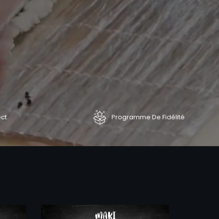
ect
Programme De Fidélité
COMMANDER
COMMAND
MAKI