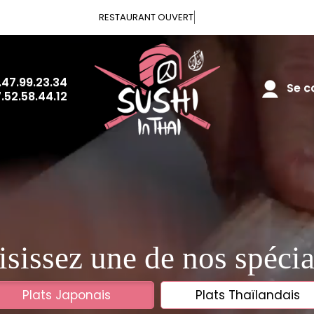
Vou
.47.99.23.34
Se co
.52.58.44.12
sissez une de nos spécia
Plats Japonais
Plats Thaïlandais