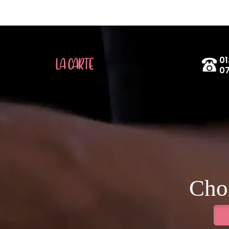
01
LA CARTE
07
Choi