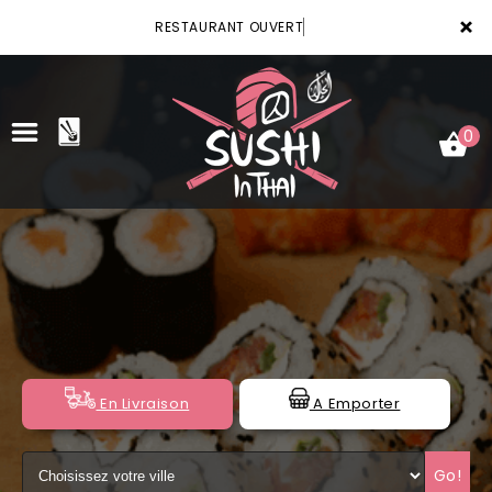
×
RESTAURANT OUVERT
0
ACCUEIL
LA CARTE
VOTRE COMPTE
NOTRE RESTAURANT
En Livraison
A Emporter
VOS AVIS
Go!
MENTIONS LÉGALES