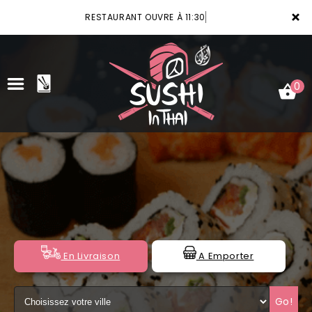
×
RESTAURANT OUVRE À 11:30
0
ACCUEIL
LA CARTE
VOTRE COMPTE
NOTRE RESTAURANT
En Livraison
A Emporter
VOS AVIS
Go!
MENTIONS LÉGALES