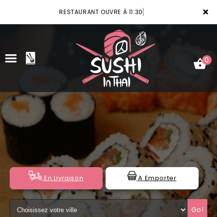
×
RESTAURANT OUVRE À 11:30
0
ACCUEIL
LA CARTE
VOTRE COMPTE
NOTRE RESTAURANT
En Livraison
A Emporter
VOS AVIS
Go!
MENTIONS LÉGALES