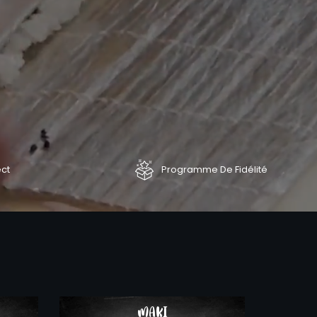
ect
Programme De Fidélité
COMMANDER
COMMAND
MAKI