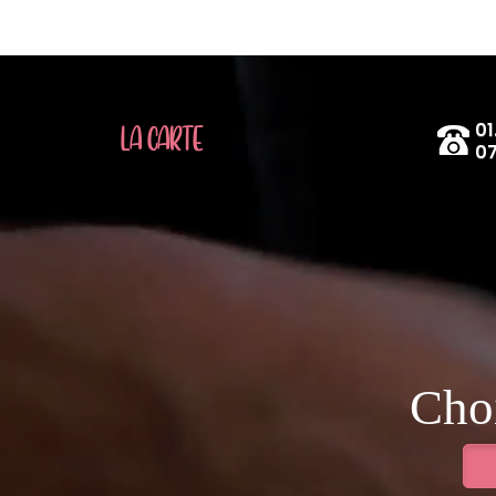
01
LA CARTE
07
Choi