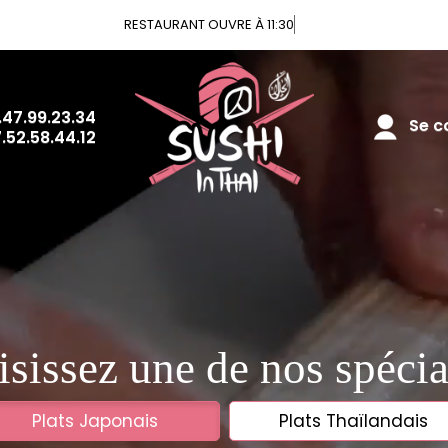
RESTAURANT OUVRE À 11:30
.47.99.23.34
Se co
.52.58.44.12
sissez une de nos spécia
Plats Japonais
Plats Thaïlandais