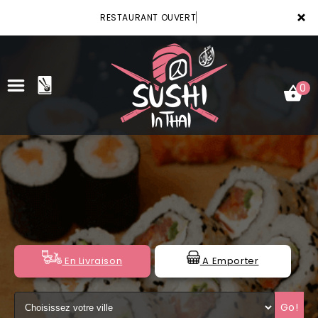
×
RESTAURANT OUVERT
0
ACCUEIL
LA CARTE
VOTRE COMPTE
NOTRE RESTAURANT
En Livraison
A Emporter
VOS AVIS
Go!
MENTIONS LÉGALES