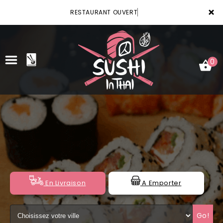
×
RESTAURANT OUVERT
0
ACCUEIL
LA CARTE
VOTRE COMPTE
NOTRE RESTAURANT
En Livraison
A Emporter
VOS AVIS
Go!
MENTIONS LÉGALES