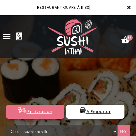
×
RESTAURANT OUVRE À 11:30
0
ACCUEIL
LA CARTE
VOTRE COMPTE
NOTRE RESTAURANT
En Livraison
A Emporter
VOS AVIS
Go!
MENTIONS LÉGALES