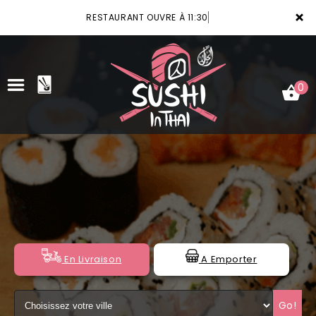
×
RESTAURANT OUVRE À 11:30
0
ACCUEIL
LA CARTE
VOTRE COMPTE
NOTRE RESTAURANT
En Livraison
A Emporter
VOS AVIS
Go!
MENTIONS LÉGALES