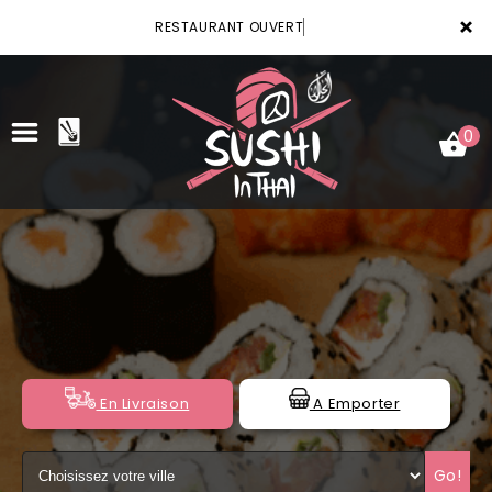
×
RESTAURANT OUVERT
0
ACCUEIL
LA CARTE
VOTRE COMPTE
NOTRE RESTAURANT
En Livraison
A Emporter
VOS AVIS
Go!
MENTIONS LÉGALES