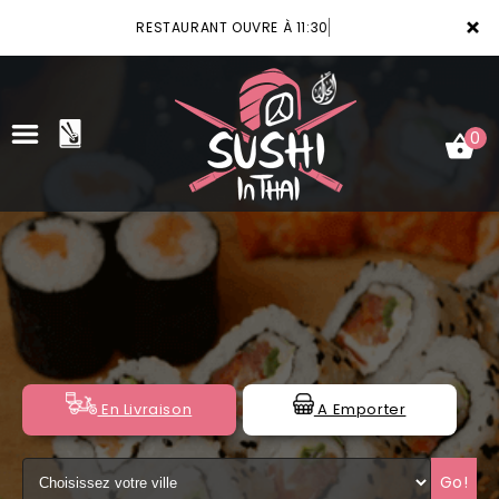
×
RESTAURANT OUVRE À 11:30
0
ACCUEIL
LA CARTE
VOTRE COMPTE
NOTRE RESTAURANT
En Livraison
A Emporter
VOS AVIS
Go!
MENTIONS LÉGALES