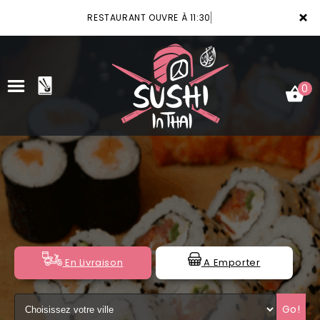
×
RESTAURANT OUVRE À 11:30
0
ACCUEIL
LA CARTE
VOTRE COMPTE
NOTRE RESTAURANT
En Livraison
A Emporter
VOS AVIS
Go!
MENTIONS LÉGALES