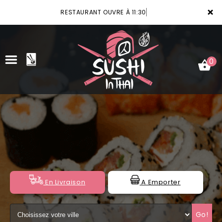
×
RESTAURANT OUVRE À 11:30
0
ACCUEIL
LA CARTE
VOTRE COMPTE
NOTRE RESTAURANT
En Livraison
A Emporter
VOS AVIS
Go!
MENTIONS LÉGALES