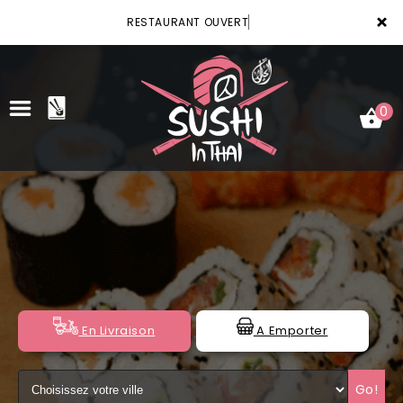
×
RESTAURANT OUVERT
0
ACCUEIL
LA CARTE
VOTRE COMPTE
NOTRE RESTAURANT
En Livraison
A Emporter
VOS AVIS
Go!
MENTIONS LÉGALES