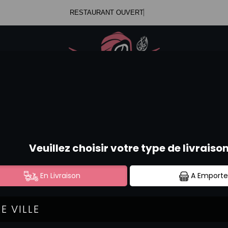
RESTAURANT OUVERT
.47.99.23.34
Se c
.52.58.44.12
TEMAKI