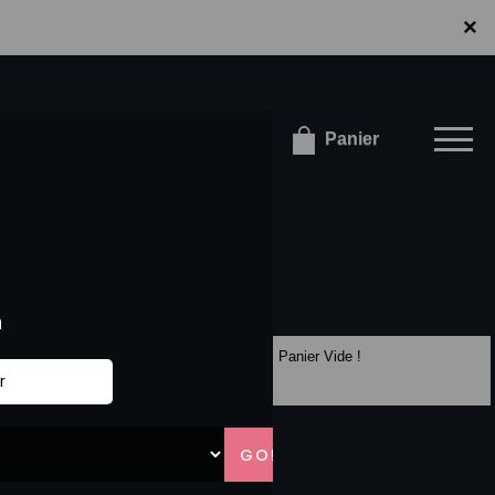
×
×
onnecter / S'inscrire
Panier
Panier Vide !