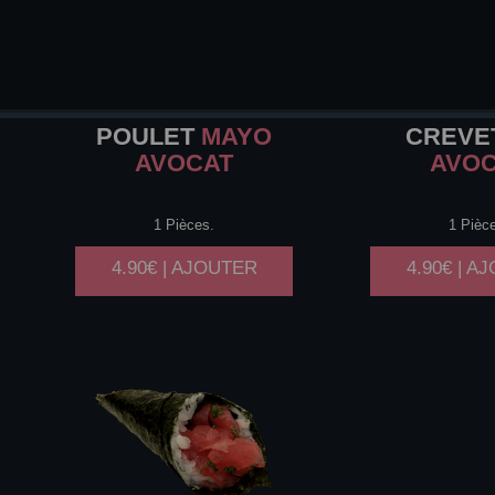
POULET
MAYO
CREVE
AVOCAT
AVO
1 Pièces.
1 Pièc
4.90€ | AJOUTER
4.90€ | A