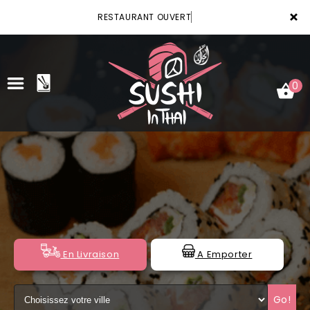
×
RESTAURANT OUVERT
0
ACCUEIL
LA CARTE
VOTRE COMPTE
NOTRE RESTAURANT
En Livraison
A Emporter
VOS AVIS
Go!
MENTIONS LÉGALES