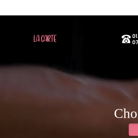
01
LA CARTE
07
Choi