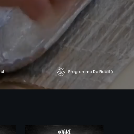
ect
Programme De Fidélité
COMMANDER
COMMAND
MAKI