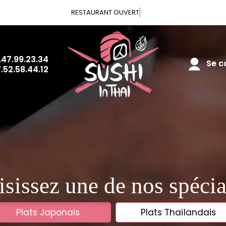
Vou
.47.99.23.34
Se co
.52.58.44.12
sissez une de nos spécia
Plats Japonais
Plats Thaïlandais