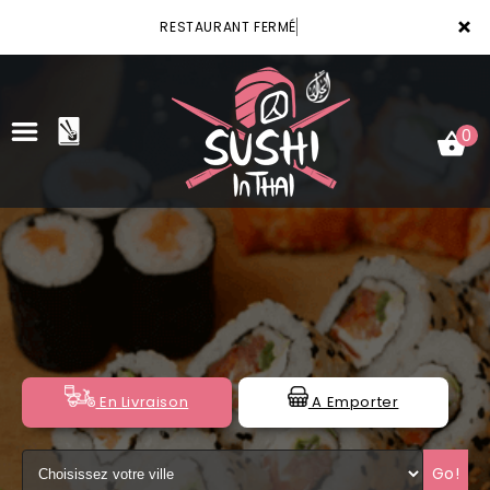
×
RESTAURANT FERMÉ
0
ACCUEIL
LA CARTE
VOTRE COMPTE
NOTRE RESTAURANT
En Livraison
A Emporter
VOS AVIS
Go!
MENTIONS LÉGALES