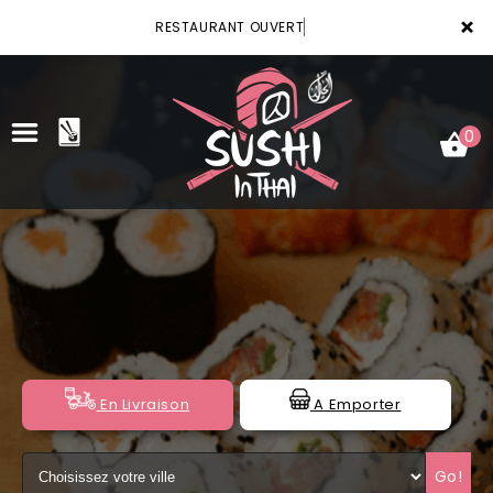
×
RESTAURANT OUVERT
0
ACCUEIL
LA CARTE
VOTRE COMPTE
NOTRE RESTAURANT
En Livraison
A Emporter
VOS AVIS
Go!
MENTIONS LÉGALES