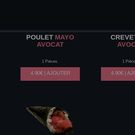
POULET
MAYO
CREVE
AVOCAT
AVO
1 Pièces.
1 Pièc
4.90€ | AJOUTER
4.90€ | A