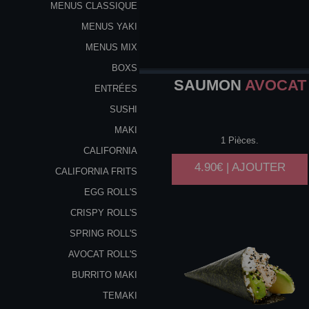
MENUS CLASSIQUE
MENUS YAKI
MENUS MIX
BOXS
SAUMON
AVOCAT
ENTRÉES
SUSHI
MAKI
1 Pièces.
CALIFORNIA
4.90€ | AJOUTER
CALIFORNIA FRITS
EGG ROLL'S
CRISPY ROLL'S
SPRING ROLL'S
AVOCAT ROLL'S
BURRITO MAKI
TEMAKI