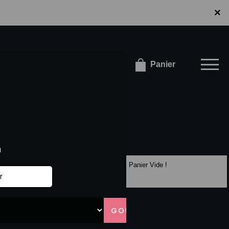
×
×
onnecter / S'inscrire
Panier
Panier Vide !