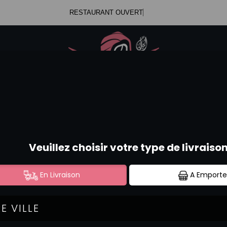
RESTAURANT OUVERT
.47.99.23.34
Se c
.52.58.44.12
TEMAKI