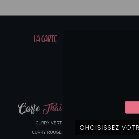
01
LA CARTE
07
Carte
Thaï
CURRY VERT
CURRY ROUGE