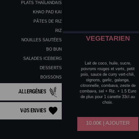
PLATS THAÏLANDAIS
KHAO PAD KAI
PÂTES DE RIZ
RIZ
VEGETARIEN
NOUILLES SAUTÉES
BO BUN
SALADES ICEBERG
Lait de coco, huile, sucre,
DESSERTS
poivrons rouges et verts, petit
pois, sauce de curry vert-chili,
BOISSONS
oignons, garlic, galanga,
citronnelle, combava, zeste de
Allergènes
combava, sel + Riz. + 1.5 Euro
de plus pour 1 canette 33cl au
choix.
Vos Envies
10.00€ | AJOUTER