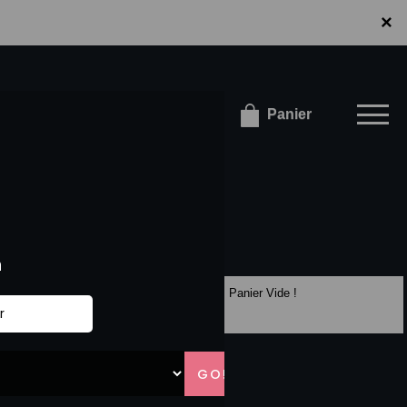
×
×
onnecter / S'inscrire
Panier
Panier Vide !