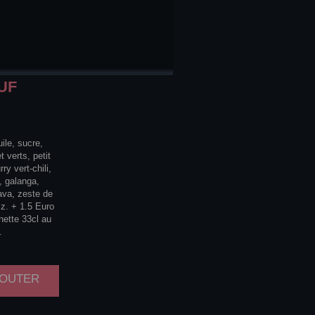
UF
ile, sucre,
 verts, petit
ry vert-chili,
, galanga,
ava, zeste de
z. + 1.5 Euro
nette 33cl au
.
AJOUTER