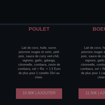
POULET
BOE
Lait de coco, huile, sucre,
Lait de coco, hu
poivrons rouges et verts, petit
poivrons rouges et
pois, sauce de curry vert-chili,
pois, sauce de cur
oignons, garlic, galanga,
oignons, garlic
citronnelle, combava, zeste de
citronnelle, comb
combava, sel + Riz. + 1.5 Euro
combava, sel + Ri
de plus pour 1 canette 33cl au
de plus pour 1 ca
choix.
choix
10.90€ | AJOUTER
11.50€ | 