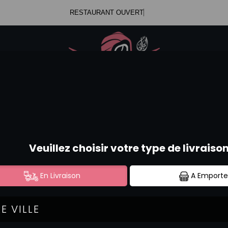
RESTAURANT OUVERT
.47.99.23.34
Se c
.52.58.44.12
CURRY VERT