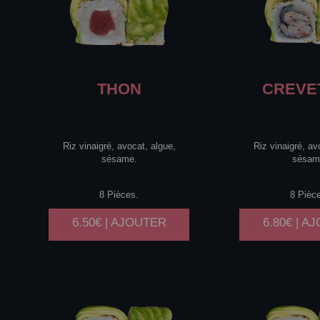
THON
CREVE
Riz vinaigré, avocat, algue,
Riz vinaigré, av
sésame.
sésam
8 Pièces.
8 Pièc
6.50€ | AJOUTER
6.80€ | A