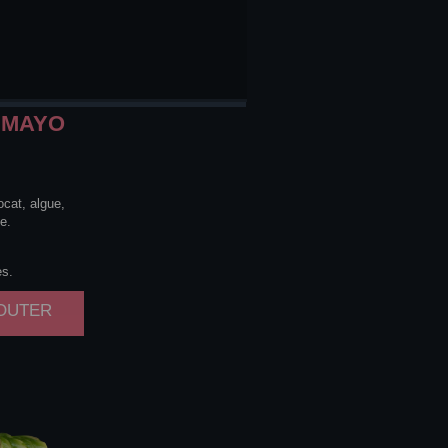
MAYO
ocat, algue,
e.
es.
JOUTER