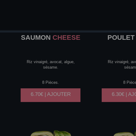
SAUMON
CHEESE
POULET
Riz vinaigré, avocat, algue,
Riz vinaigré, av
sésame.
sésam
8 Pièces.
8 Pièc
6.70€ | AJOUTER
6.30€ | A