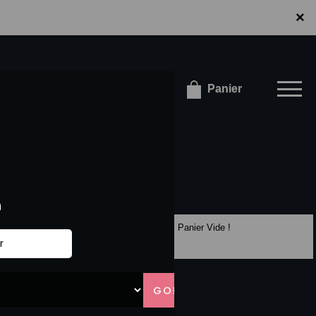
×
×
onnecter / S'inscrire
Panier
Panier Vide !