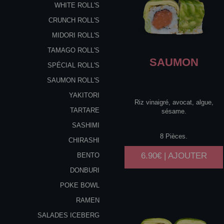
WHITE ROLL'S
CRUNCH ROLL'S
MIDORI ROLL'S
TAMAGO ROLL'S
SAUMON
SPÉCIAL ROLL'S
SAUMON ROLL'S
YAKITORI
Riz vinaigré, avocat, algue,
TARTARE
sésame.
SASHIMI
8 Pièces.
CHIRASHI
6.90€ | AJOUTER
BENTO
DONBURI
POKE BOWL
RAMEN
SALADES ICEBERG