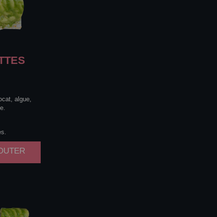
TTES
ocat, algue,
e.
es.
JOUTER