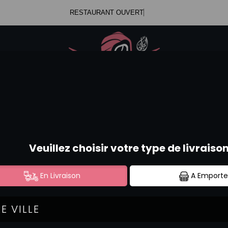
RESTAURANT OUVERT
.47.99.23.34
Se c
.52.58.44.12
AVOCAT ROLL'S