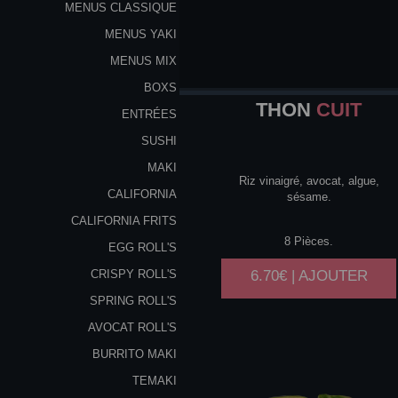
MENUS CLASSIQUE
MENUS YAKI
MENUS MIX
BOXS
THON
CUIT
ENTRÉES
SUSHI
MAKI
Riz vinaigré, avocat, algue,
CALIFORNIA
sésame.
CALIFORNIA FRITS
8 Pièces.
EGG ROLL'S
6.70€ | AJOUTER
CRISPY ROLL'S
SPRING ROLL'S
AVOCAT ROLL'S
BURRITO MAKI
TEMAKI