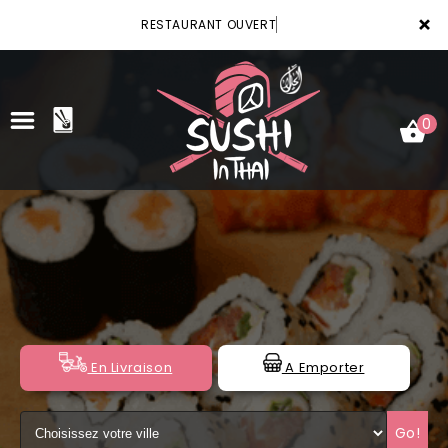
×
RESTAURANT OUVERT
0
ACCUEIL
LA CARTE
VOTRE COMPTE
NOTRE RESTAURANT
En Livraison
A Emporter
VOS AVIS
Go!
MENTIONS LÉGALES