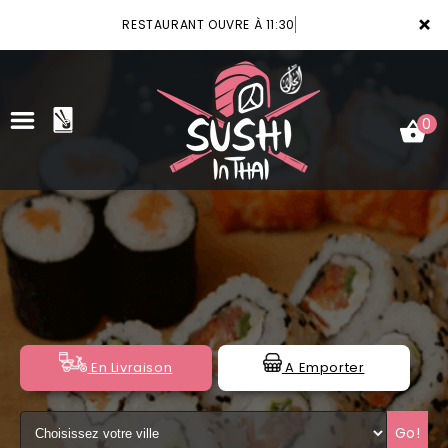
×
RESTAURANT OUVRE À 11:30
0
ACCUEIL
LA CARTE
VOTRE COMPTE
NOTRE RESTAURANT
En Livraison
A Emporter
VOS AVIS
Go!
MENTIONS LÉGALES