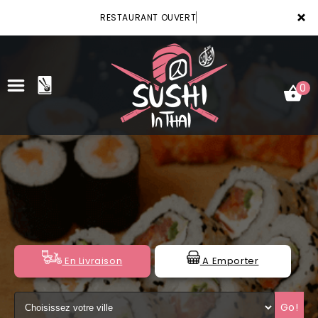
×
RESTAURANT OUVERT
0
ACCUEIL
LA CARTE
VOTRE COMPTE
NOTRE RESTAURANT
En Livraison
A Emporter
VOS AVIS
Go!
MENTIONS LÉGALES