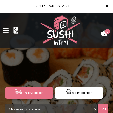
×
RESTAURANT OUVERT
0
ACCUEIL
LA CARTE
VOTRE COMPTE
NOTRE RESTAURANT
En Livraison
A Emporter
VOS AVIS
Go!
MENTIONS LÉGALES