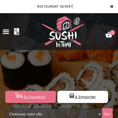
×
RESTAURANT OUVERT
0
ACCUEIL
LA CARTE
VOTRE COMPTE
NOTRE RESTAURANT
En Livraison
A Emporter
VOS AVIS
Go!
MENTIONS LÉGALES