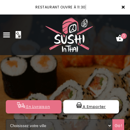
×
RESTAURANT OUVRE À 11:30
0
ACCUEIL
LA CARTE
VOTRE COMPTE
NOTRE RESTAURANT
En Livraison
A Emporter
VOS AVIS
Go!
MENTIONS LÉGALES