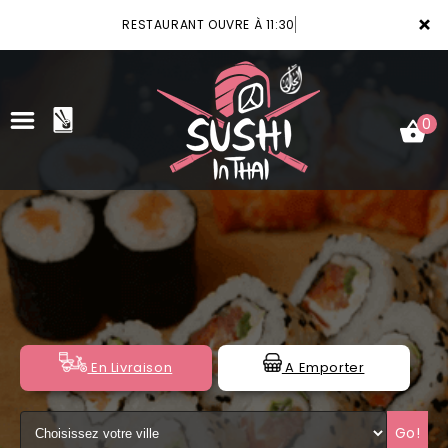
×
RESTAURANT OUVRE À 11:30
0
ACCUEIL
LA CARTE
VOTRE COMPTE
NOTRE RESTAURANT
En Livraison
A Emporter
VOS AVIS
Go!
MENTIONS LÉGALES