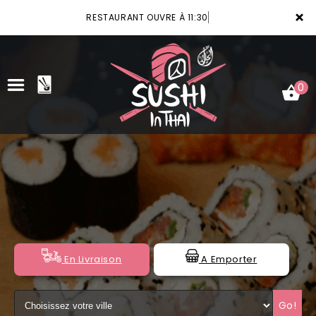
×
RESTAURANT OUVRE À 11:30
0
ACCUEIL
LA CARTE
VOTRE COMPTE
NOTRE RESTAURANT
En Livraison
A Emporter
VOS AVIS
Go!
MENTIONS LÉGALES