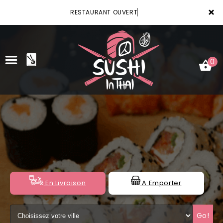
×
RESTAURANT OUVERT
0
ACCUEIL
LA CARTE
VOTRE COMPTE
NOTRE RESTAURANT
En Livraison
A Emporter
VOS AVIS
Go!
MENTIONS LÉGALES