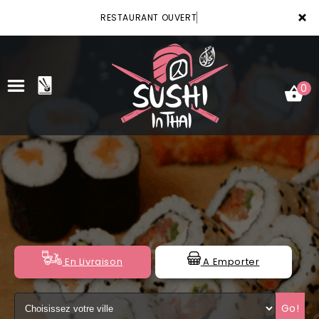
×
RESTAURANT OUVERT
0
ACCUEIL
LA CARTE
VOTRE COMPTE
NOTRE RESTAURANT
En Livraison
A Emporter
VOS AVIS
Go!
MENTIONS LÉGALES