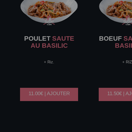
POULET
SAUTE
BOEUF
SA
AU BASILIC
BASI
+ Riz.
+ RIZ
11.00€ | AJOUTER
11.50€ | 