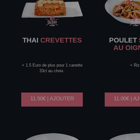
THAI
CREVETTES
POULET
AU OI
+ 1.5 Euro de plus pour 1 canette
+ Riz
33cl au choix.
11.50€ | AJOUTER
11.00€ | 