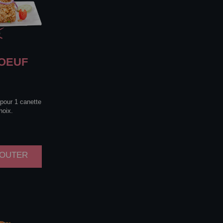
OEUF
 pour 1 canette
hoix.
AJOUTER