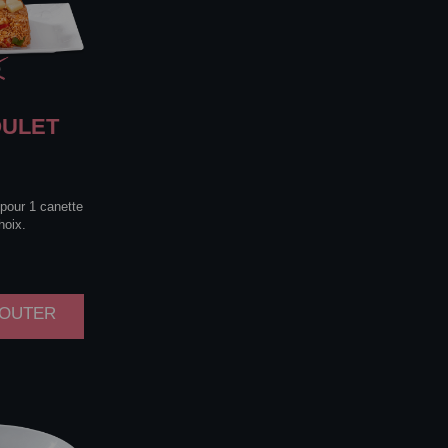
ULET
 pour 1 canette
hoix.
AJOUTER