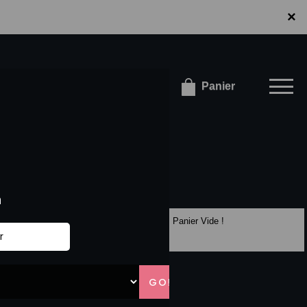
×
×
onnecter / S'inscrire
Panier
Panier Vide !