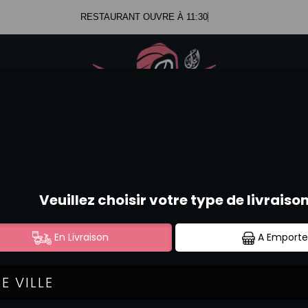
RESTAURANT OUVRE À 11:30
.47.99.23.34
Se c
.52.58.44.12
RIZ