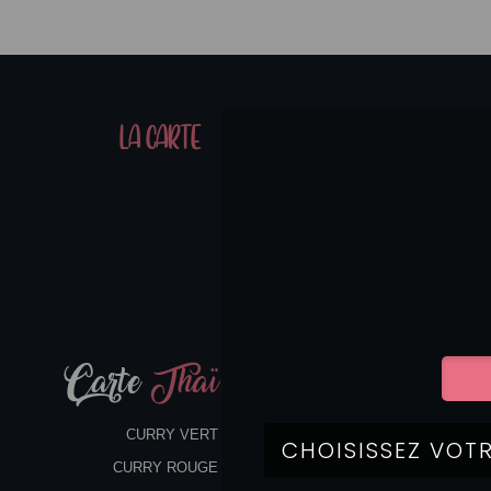
01
LA CARTE
07
Carte
Thaï
CURRY VERT
CURRY ROUGE