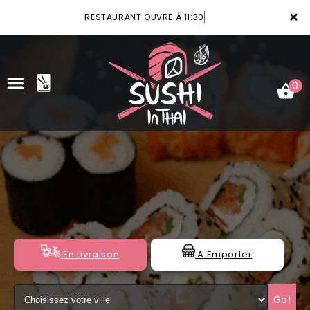
×
RESTAURANT OUVRE À 11:30
0
ACCUEIL
LA CARTE
VOTRE COMPTE
NOTRE RESTAURANT
En Livraison
A Emporter
VOS AVIS
Go!
MENTIONS LÉGALES