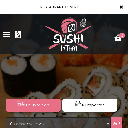
×
RESTAURANT OUVERT
0
ACCUEIL
LA CARTE
VOTRE COMPTE
NOTRE RESTAURANT
En Livraison
A Emporter
VOS AVIS
Go!
MENTIONS LÉGALES