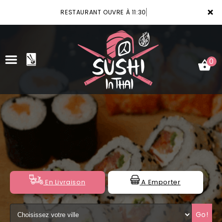
×
RESTAURANT OUVRE À 11:30
0
ACCUEIL
LA CARTE
VOTRE COMPTE
NOTRE RESTAURANT
En Livraison
A Emporter
VOS AVIS
Go!
MENTIONS LÉGALES