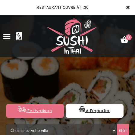
×
RESTAURANT OUVRE À 11:30
0
ACCUEIL
LA CARTE
VOTRE COMPTE
NOTRE RESTAURANT
En Livraison
A Emporter
VOS AVIS
Go!
MENTIONS LÉGALES